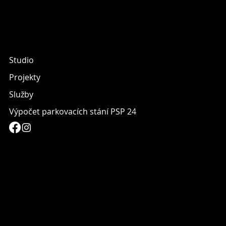
Studio
Projekty
Služby
Výpočet parkovacích stání PSP 24
info@archget.com
(+420) 607 979 410
Spálená 108/51
110 00 Praha 1 - Nové Město
Ochrana osobních údajů