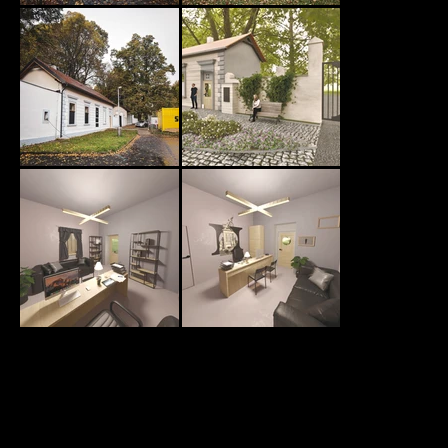
IMG_1297.jpg
IMG_1242.jpg
IMG_1267.jpg
exterier_final_edited.jpg
interier_final_1_edited.jpg
interier_final_2_edited.jpg
Další projekt