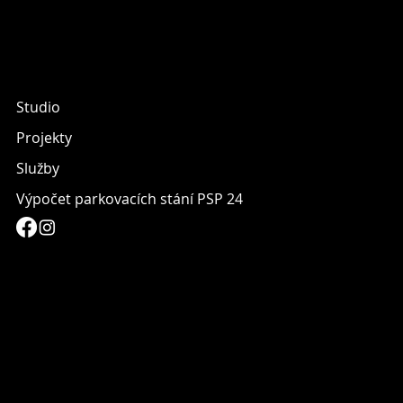
Studio
Projekty
Služby
Výpočet parkovacích stání PSP 24
info@archget.com
(+420) 607 979 410
Spálená 108/51
110 00 Praha 1 - Nové Město
Ochrana osobních údajů