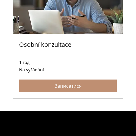
Osobní konzultace
1 год
Na
Na vyžádání
vyžádání
Записатися