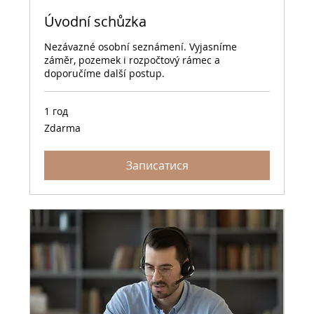
Úvodní schůzka
Nezávazné osobní seznámení. Vyjasníme
záměr, pozemek i rozpočtový rámec a
doporučíme další postup.
1 год
Zdarma
Zdarma
Записатися