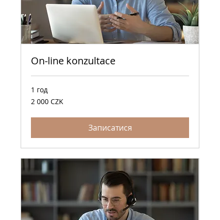
On-line konzultace
1 год
2 000
2 000 CZK
чеських
крон
Записатися