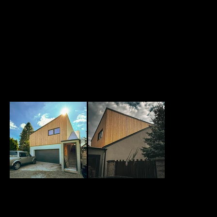
střídmé, bez oken, a vytvářejí dojem kompaktní
a decentní hmoty, která harmonicky zapadá do
okolí.
capek_brezany_1.jpg
capek_brezany_2.jpg
Další projekt