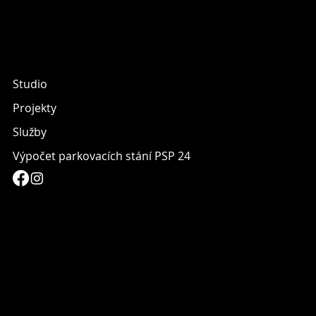
Studio
Projekty
Služby
Výpočet parkovacích stání PSP 24
info@archget.com
(+420) 607 979 410
Spálená 108/51
110 00 Praha 1 - Nové Město
Ochrana osobních údajů